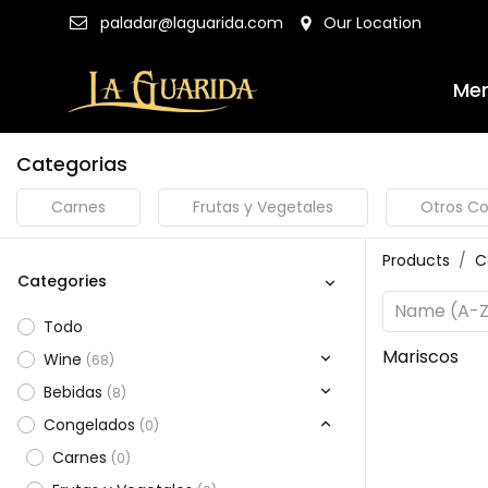
Our Location
paladar@laguarida.com
Me
Categorias
Carnes
Frutas y Vegetales
Otros C
Products
C
Categories
Name (A-Z
Todo​
Mariscos
Wine
(
68
)
Bebidas
(
8
)
Congelados
(
0
)
Carnes
(
0
)