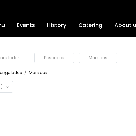
nu
Events
History
Catering
About 
ongelados
Pescados
Mariscos
ongelados
Mariscos
)