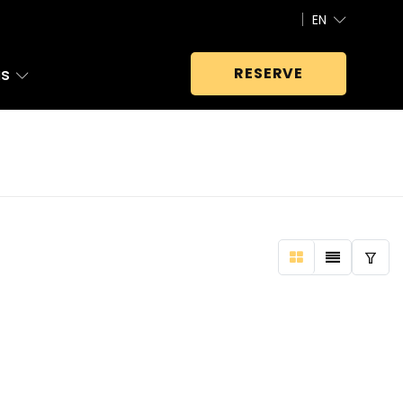
EN
us
RESERVE