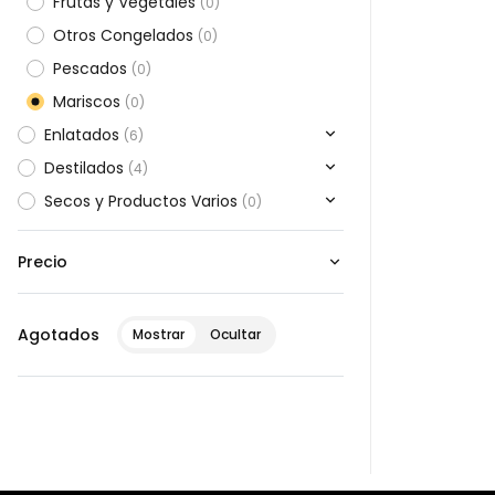
Frutas y Vegetales
(
0
)
Otros Congelados
(
0
)
Pescados
(
0
)
Mariscos
(
0
)
Enlatados
(
6
)
Destilados
(
4
)
Secos y Productos Varios
(
0
)
Precio
Agotados
Mostrar
Ocultar