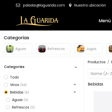
Nuestra ubicación
paladar@laguarida.com
Menú
Categorias
Aguas
Refrescos
Jugos
Productos
Categories
Name (A-Z
Todo​
Bebidas
Vinos
(
68
)
Bebidas
(
8
)
Aguas
(
4
)
Refrescos
(
0
)