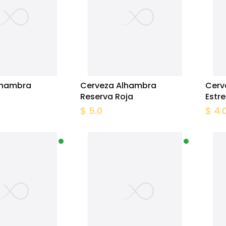
lhambra
Cerveza Alhambra
Cerv
Reserva Roja
Estre
$ 5.0
$ 4.
In Stock
In Stock