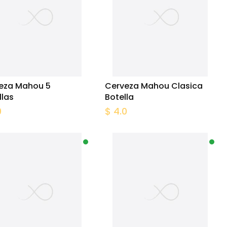
eza Mahou 5
Cerveza Mahou Clasica
llas
Botella
0
$ 4.0
In Stock
In St