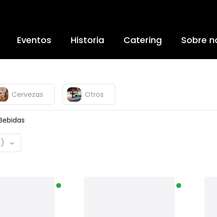
Eventos
Historia
Catering
Sobre n
Cervezas
Otros
Bebidas
)
In Stock
In Stock