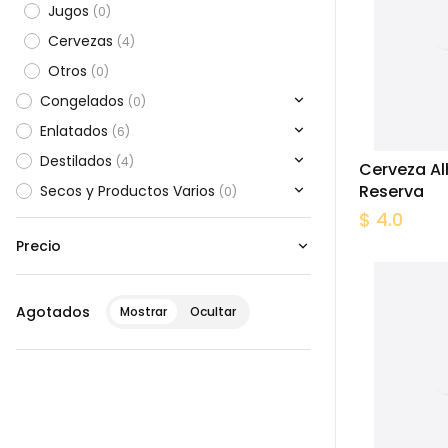
Jugos
(
0
)
Cervezas
(
4
)
Otros
(
0
)
Congelados
(
0
)
Enlatados
(
6
)
Destilados
(
4
)
Cerveza A
Reserva
Secos y Productos Varios
(
0
)
$ 4.0
Precio
Agotados
Mostrar
Ocultar