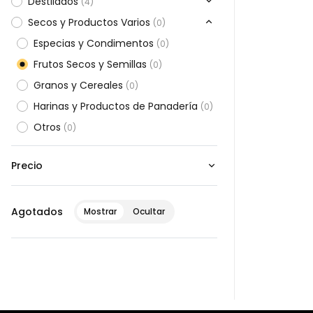
Destilados
(
4
)
Secos y Productos Varios
(
0
)
Especias y Condimentos
(
0
)
Frutos Secos y Semillas
(
0
)
Granos y Cereales
(
0
)
Harinas y Productos de Panadería
(
0
)
Otros
(
0
)
Precio
Agotados
Mostrar
Ocultar