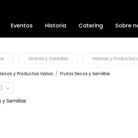
Eventos
Historia
Catering
Sobre n
as
Granos y Cereales
Harinas y Productos 
Secos y Productos Varios
Frutos Secos y Semillas
)
 y Semillas