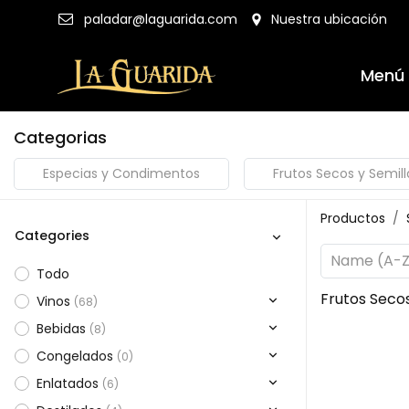
Nuestra ubicación
paladar@laguarida.com
Menú
Categorias
Especias y Condimentos
Frutos Secos y Semill
Productos
Categories
Name (A-Z
Todo​
Frutos Secos
Vinos
(
68
)
Bebidas
(
8
)
Congelados
(
0
)
Enlatados
(
6
)