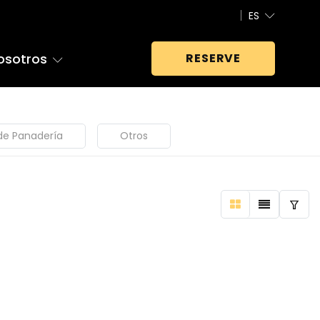
ES
osotros
RESERVE
de Panadería
Otros