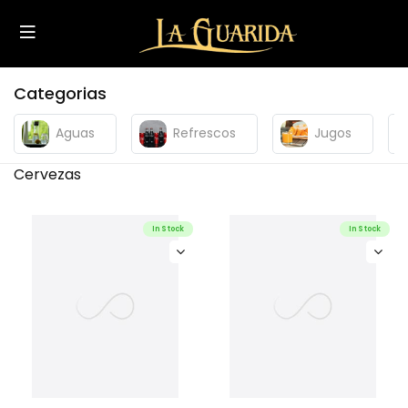
Categorias
Aguas
Refrescos
Jugos
Cervezas
In Stock
In Stock