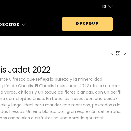
ES
osotros
RESERVE
is Jadot 2022
te y fresco que refleja la pureza y la mineralidad
región de Chablis. El Chablis Louis Jadot 2022 ofrece aromas
verde, cítricos y un toque de flores blancas, con un perfil
na complejidad única. En boca, es fresco, con una acidez
impio y largo. Ideal para maridar con mariscos, pescados a la
aladas frescas. Un vino blanco con gran expresión del terruño,
nes especiales o disfrutar en una comida gourmet.