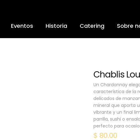
Eventos
Historia
Catering
Sobre n
Chablis Lou
Un Chardonnay elegan
característica de la 
delicados de manzana 
mineral que aporta u
vibrante y un final l
parrilla, sushi o ens
perfecto para ocasio
$
80.00